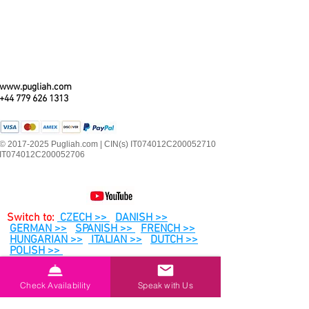
www.pugliah.com
+44 779 626 1313
© 2017-2025 Pugliah.com | CIN(s) IT074012C200052710
IT074012C200052706
Switch to:
CZECH >>
DANISH >>
GERMAN >>
SPANISH >>
FRENCH >>
HUNGARIAN >>
ITALIAN >>
DUTCH >>
POLISH >>
PORTUGESE >>
ROMANIAN>>
SWEDISH
>>
Check Availability
Speak with Us
Subscribe to Our Newsletter and receive
local 'insider' info, holiday planning tips